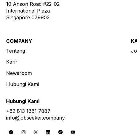
10 Anson Road #22-02
International Plaza
Singapore 079903
COMPANY
K
Tentang
Jo
Karir
Newsroom
Hubungi Kami
Hubungi Kami
+62 813 1881 7887
info@jobseeker.company