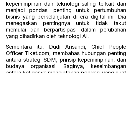
Artikel Terkait
Mengapa Banyak
Pengusaha UMKM
Sering Merasa Salah
Rekrut Karyawan?
Bagi banyak pengusaha, terutama dengan
skala bisnis UMKM, rekrutmen sering kali
menjadi tantangan besar. Apalagi biasanya
mereka belum memiliki tim HRD yang
membantu urusan pencarian