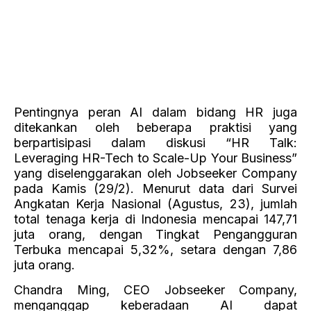
tetaplah berada di tangan manusia.
Dalam kesempatan yang sama, Helmy Yahya,
seorang ahli dalam bidang personal branding dan
kepemimpinan, menyatakan bahwa
kepemimpinan dan teknologi saling terkait dan
menjadi pondasi penting untuk pertumbuhan
bisnis yang berkelanjutan di era digital ini. Dia
menegaskan pentingnya untuk tidak takut
memulai dan berpartisipasi dalam perubahan
yang dihadirkan oleh teknologi AI.
Sementara itu, Dudi Arisandi, Chief People
Officer Tiket.com, membahas hubungan penting
antara strategi SDM, prinsip kepemimpinan, dan
budaya organisasi. Baginya, keseimbangan
antara ketiganya menciptakan pondasi yang kuat
untuk pertumbuhan bisnis yang berkelanjutan,
sesuatu yang masih belum dapat dikerjakan oleh
AI.