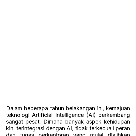
kini terintegrasi dengan AI, tidak terkecuali peran
dan tugas perkantoran yang mulai dialihkan
kepada teknologi AI.
AI dianggap sebagai inovasi yang akan
merevolusi pengelolaan SDM dengan
mempermudah berbagai proses sumber daya
manusia (HR), mulai dari proses rekrutmen
hingga perencanaan pertumbuhan karier
karyawan.
Pentingnya peran AI dalam bidang HR juga
ditekankan oleh beberapa praktisi yang
berpartisipasi dalam diskusi “HR Talk:
Leveraging HR-Tech to Scale-Up Your Business”
yang diselenggarakan oleh Jobseeker Company
pada Kamis (29/2). Menurut data dari Survei
Angkatan Kerja Nasional (Agustus, 23), jumlah
total tenaga kerja di Indonesia mencapai 147,71
juta orang, dengan Tingkat Pengangguran