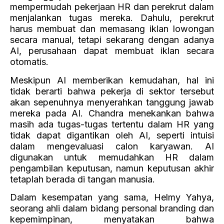
Terima kasih kepada Jawa Pos karena telah
meliput Acara Offline HR Talk: Leveraging HR-
Tech to Scale-Up Your Business.
Bagikan Artikel
Facebook
Twitter
LinkedIn