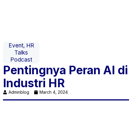
Event
,
HR
Talks
Podcast
Pentingnya Peran AI di
Industri HR
Adminblog
March 4, 2024
Dalam beberapa tahun belakangan ini, kemajuan
teknologi Artificial Intelligence (AI) berkembang
sangat pesat. Dimana banyak aspek kehidupan