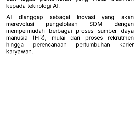
Terbuka mencapai 5,32%, setara dengan 7,86
juta orang.
Chandra Ming, CEO Jobseeker Company,
menganggap keberadaan AI dapat
mempermudah pekerjaan HR dan perekrut dalam
menjalankan tugas mereka. Dahulu, perekrut
harus membuat dan memasang iklan lowongan
secara manual, tetapi sekarang dengan adanya
AI, perusahaan dapat membuat iklan secara
otomatis.
Meskipun AI memberikan kemudahan, hal ini
tidak berarti bahwa pekerja di sektor tersebut
akan sepenuhnya menyerahkan tanggung jawab
mereka pada AI. Chandra menekankan bahwa
masih ada tugas-tugas tertentu dalam HR yang
tidak dapat digantikan oleh AI, seperti intuisi
dalam mengevaluasi calon karyawan. AI
digunakan untuk memudahkan HR dalam
pengambilan keputusan, namun keputusan akhir